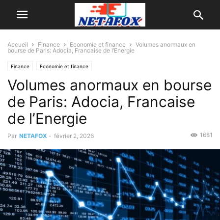
Accueil
Finance
Economie et finance
Volumes anormaux en
bourse de Paris: Adocia, Francaise de l’Energie
Finance
Economie et finance
Volumes anormaux en bourse
de Paris: Adocia, Francaise
de l’Energie
1681
Par
NETAFOX
-
février 2, 2026