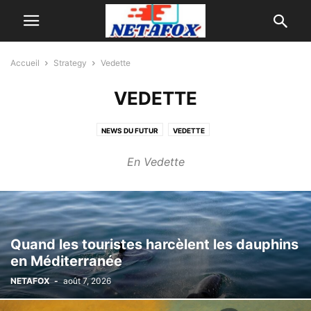
Accueil
Strategy
Vedette
VEDETTE
NEWS DU FUTUR
VEDETTE
En Vedette
Quand les touristes harcèlent les dauphins
en Méditerranée
NETAFOX
-
août 7, 2026